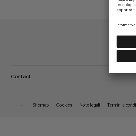
Negozio
Contact
—
Sitemap
Cookies
Note legali
Termini e condi