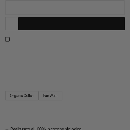
Progettata in collaborazione con Jakob Schubert, atleta
Mammut, pluricampione del mondo e primo apritore di B.I.G.
(9c). Questa felpa accogliente è realizzata al 100% in cotone
biologico con un retro in pile spazzolato per offrire il massimo
della morbidezza a contatto con la pelle durante i giorni...
Organic Cotton
Fair Wear
Realizzato al 100% in cotone biologico