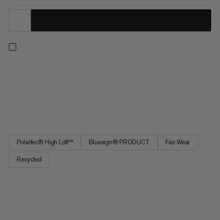
Offrendo un calore e comfort eccezionali per escursioni,
trekking e uso quotidiano, i nostri classici strati intermedi
Innominata combinano una vestibilità rilassata con materiali ad
alte prestazioni. Vantando un impressionante rapporto calore-
peso, il suo pile Polartec® High Loft™ utilizza tasche...
Polartec® High Loft™
Bluesign® PRODUCT
Fair Wear
Recycled