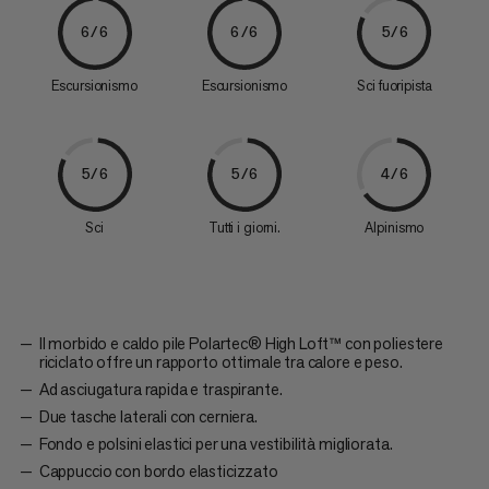
6/6
6/6
5/6
Escursionismo
Escursionismo
Sci fuoripista
5/6
5/6
4/6
Sci
Tutti i giorni.
Alpinismo
Il morbido e caldo pile Polartec® High Loft™ con poliestere
riciclato offre un rapporto ottimale tra calore e peso.
Ad asciugatura rapida e traspirante.
Due tasche laterali con cerniera.
Fondo e polsini elastici per una vestibilità migliorata.
Cappuccio con bordo elasticizzato