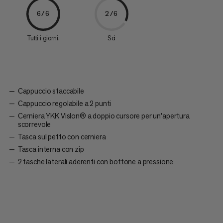
6/6
2/6
Tutti i giorni.
Sci
Cappuccio staccabile
Cappuccio regolabile a 2 punti
Cerniera YKK Vislon® a doppio cursore per un'apertura
scorrevole
Tasca sul petto con cerniera
Tasca interna con zip
2 tasche laterali aderenti con bottone a pressione