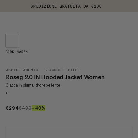
SPEDIZIONE GRATUITA DA €100
DARK MARSH
ABBIGLIAMENTO
GIACCHE E GILET
Roseg 2.0 IN Hooded Jacket Women
Giacca in piuma idrorepellente
+
€294
€294
€490
€490
–40%
40%