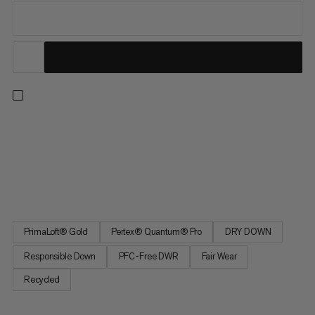
Durante escursioni in alta quota o sciate veloci, il pullover
isolante ultraleggero con mezza zip ti tiene caldo in modo
affidabile mentre ammiri la vista sulle vette ventose o fai una
breve pausa. Offrendo prestazioni di alto livello senza
compromessi, lo fa in due modi: l'imbottitura ultra-leggera...
PrimaLoft® Gold
Pertex® Quantum® Pro
DRY DOWN
Responsible Down
PFC-Free DWR
Fair Wear
Recycled