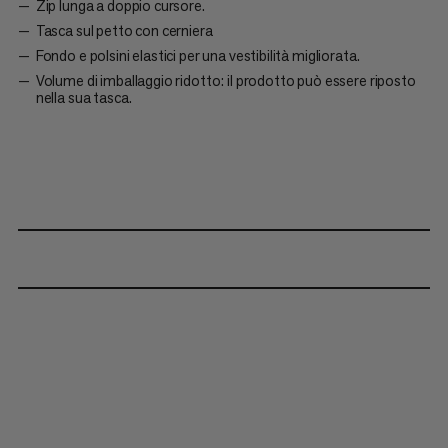
Zip lunga a doppio cursore.
Tasca sul petto con cerniera
Fondo e polsini elastici per una vestibilità migliorata.
Volume di imballaggio ridotto: il prodotto può essere riposto
nella sua tasca.