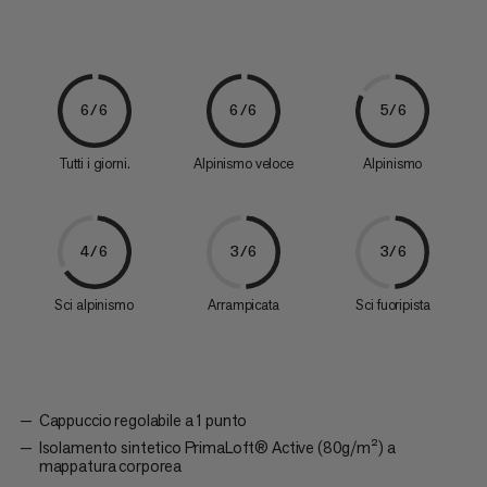
6/6
6/6
5/6
Tutti i giorni.
Alpinismo veloce
Alpinismo
4/6
3/6
3/6
Sci alpinismo
Arrampicata
Sci fuoripista
Cappuccio regolabile a 1 punto
Isolamento sintetico PrimaLoft® Active (80g/m²) a
mappatura corporea