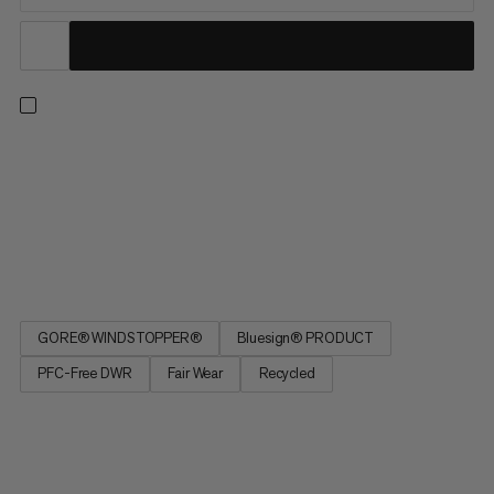
Nella sua ottava edizione e celebrando il suo 25º anniversario,
questo softshell utilizza un resistente tessuto
WINDSTOPPER® a 3 strati di GORE-TEX LABS. La membrana
ePE priva di PFC e il tessuto in poliestere riciclato
contribuiscono a ridurre l'impronta di carbonio. Questo gilet è
ideale per...
GORE® WINDSTOPPER®
Bluesign® PRODUCT
PFC-Free DWR
Fair Wear
Recycled