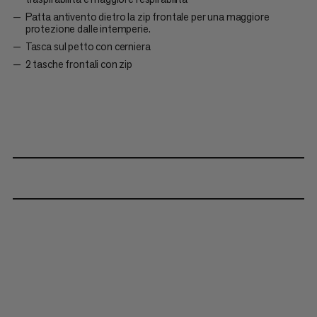
Patta antivento dietro la zip frontale per una maggiore
protezione dalle intemperie.
Tasca sul petto con cerniera
2 tasche frontali con zip