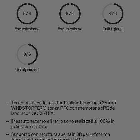
6/6
6/6
4/6
Escursionismo
Escursionismo
Tutti i giorni.
3/6
Sci alpinismo
Tecnologia tessile resistente alle intemperie a 3 strati
WINDSTOPPER® senza PFC con membrana ePE dei
laboratori GORE-TEX.
Il tessuto esterno e il retro sono realizzati al 100% in
poliestere riciclato.
Supporto con struttura aperta in 3D per un'ottima
traspirabilità e maggiore respirabilità