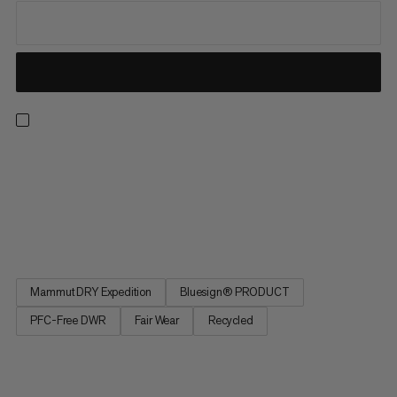
Una resistente giacca hardshell per l'uso durante tutto l'anno in
ambienti alpini. Il laminate Expedition Mammut DRY a 3 strati
rende questo strato impermeabile, antivento e estremamente
traspirante. Il tessuto ripstop offre una maggiore durata. Due
tasche sul petto e un cappuccio regolabile contro...
Mammut DRY Expedition
Bluesign® PRODUCT
PFC-Free DWR
Fair Wear
Recycled