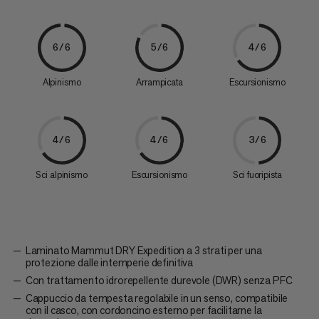
6/6
5/6
4/6
Alpinismo
Arrampicata
Escursionismo
4/6
4/6
3/6
Sci alpinismo
Escursionismo
Sci fuoripista
Laminato Mammut DRY Expedition a 3 strati per una
protezione dalle intemperie definitiva
Con trattamento idrorepellente durevole (DWR) senza PFC
Cappuccio da tempesta regolabile in un senso, compatibile
con il casco, con cordoncino esterno per facilitarne la