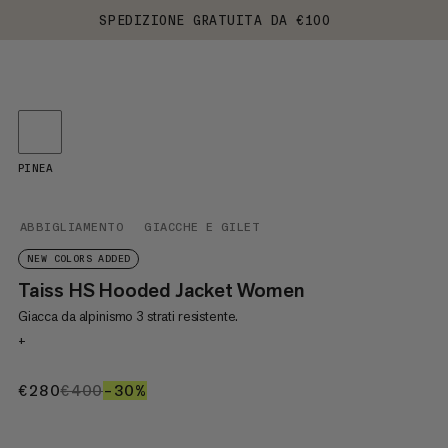
SPEDIZIONE GRATUITA DA €100
PINEA
ABBIGLIAMENTO
GIACCHE E GILET
NEW COLORS ADDED
Taiss HS Hooded Jacket Women
Giacca da alpinismo 3 strati resistente.
+
€280
€280
€400
€400
–30%
30%