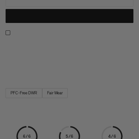
Affronta i sentieri correndo con un gilet leggero progettato
per avventure che spingono il passo. Situato nel punto ottimale
tra comfort e praticità, la sua costruzione ultra-leggera e
traspirante vanta larghe spalline ergonomiche e opzioni di
regolazione sul petto e ai lati per una vestibilità...
PFC-Free DWR
Fair Wear
6/6
5/6
4/6