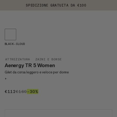
SPEDIZIONE GRATUITA DA €100
BLACK-CLOUD
ATTREZZATURA
ZAINI E BORSE
Aenergy TR 5 Women
Gilet da corsa leggero e veloce per donne
+
€112
€112
€160
€160
–30%
30%