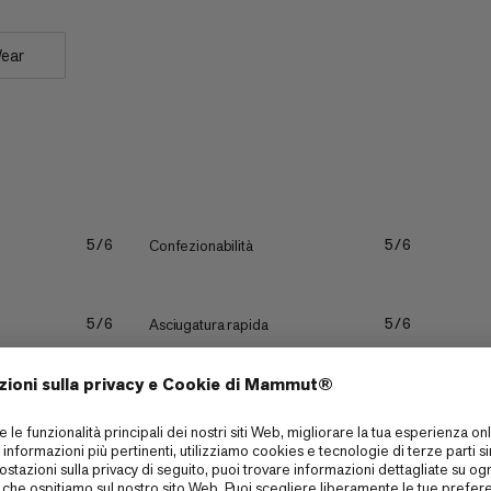
Wear
Confezionabilità
5/6
5/6
Asciugatura rapida
5/6
5/6