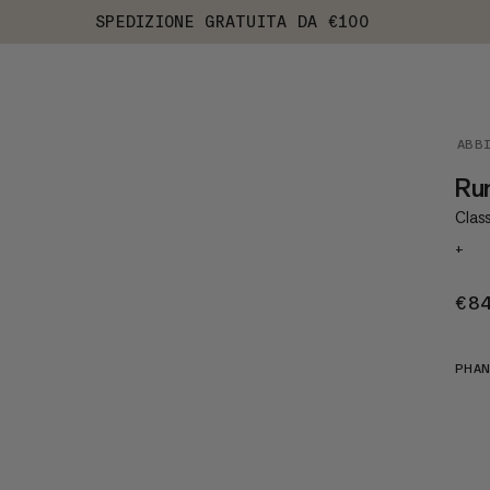
SPEDIZIONE GRATUITA DA €100
ABB
Ru
Class
+
€8
PHA