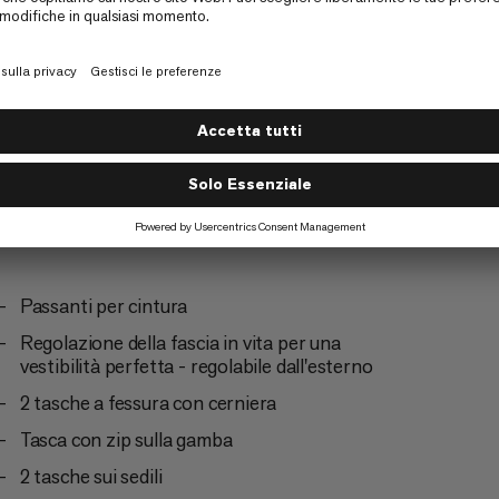
ismo
Tutti i giorni.
4/6
Passanti per cintura
Regolazione della fascia in vita per una
vestibilità perfetta - regolabile dall'esterno
2 tasche a fessura con cerniera
Tasca con zip sulla gamba
2 tasche sui sedili