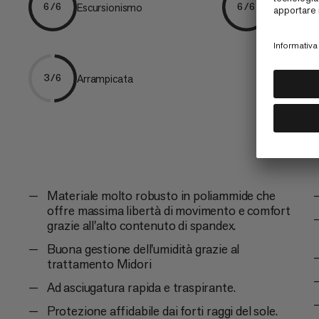
Escursionismo
Escursion
6/6
6/6
Arrampicata
3/6
Materiale molto robusto in poliammide che
offre massima libertà di movimento e comfort
grazie all'alto contenuto di spandex.
Buona gestione dell'umidità grazie al
trattamento Midori
Ad asciugatura rapida e traspirante.
Protezione affidabile dai forti raggi del sole.