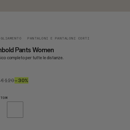
IGLIAMENTO
PANTALONI E PANTALONI CORTI
nbold Pants Women
ico completo per tutte le distanze.
4
€84
€120
€120
–30%
30%
NTOM