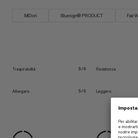
MiDori
Bluesign® PRODUCT
Fair 
Traspirabilità
Resistenza
5/6
Allungare
Leggero
5/6