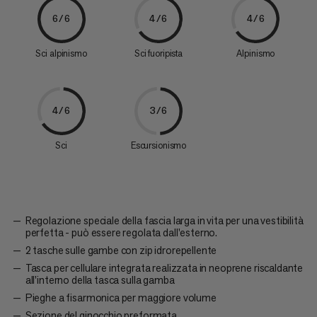
6/6
4/6
4/6
Sci alpinismo
Sci fuoripista
Alpinismo
4/6
3/6
Sci
Escursionismo
Regolazione speciale della fascia larga in vita per una vestibilità
perfetta - può essere regolata dall'esterno.
2 tasche sulle gambe con zip idrorepellente
Tasca per cellulare integrata realizzata in neoprene riscaldante
all'interno della tasca sulla gamba
Pieghe a fisarmonica per maggiore volume
Sezione del ginocchio preformata