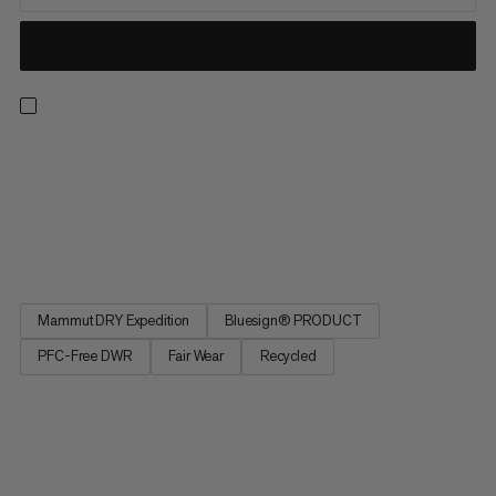
Leggeri, traspiranti e realizzati per l'outback. Questi pantaloni
impermeabili vantano un laminato Mammut DRY Expedition
resistente all'abrasione per una affidabile e traspirante
protezione dalle intemperie. Ciò significa che puoi fare giri sulla
neve senza surriscaldarti o bagnarti durante una...
Mammut DRY Expedition
Bluesign® PRODUCT
PFC-Free DWR
Fair Wear
Recycled