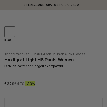
SPEDIZIONE GRATUITA DA €100
BLACK
ABBIGLIAMENTO
PANTALONI E PANTALONI CORTI
Haldigrat Light HS Pants Women
Pantaloni da freeride leggeri e compattabili.
+
€329
€329
€470
€470
–30%
30%