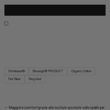
Una maglietta pronta per escursioni di un'intera giornata,
arrampicate su pareti e per l'uso quotidiano. La tecnologia
Drirelease® ti mantiene asciutto e fresco in condizioni calde e
umide. Il materiale assorbe l'umidità e si asciuga quattro volte
più velocemente rispetto al cotone, rimanendo allo...
Drirelease®
Bluesign® PRODUCT
Organic Cotton
Fair Wear
Recycled
Maggiore comfort grazie alle cuciture spostate sulle spalle per