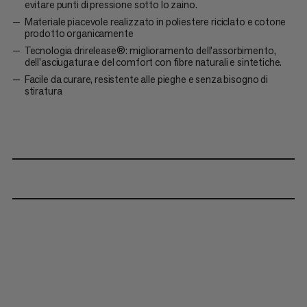
evitare punti di pressione sotto lo zaino.
Materiale piacevole realizzato in poliestere riciclato e cotone
prodotto organicamente
Tecnologia drirelease®: miglioramento dell'assorbimento,
dell'asciugatura e del comfort con fibre naturali e sintetiche.
Facile da curare, resistente alle pieghe e senza bisogno di
stiratura