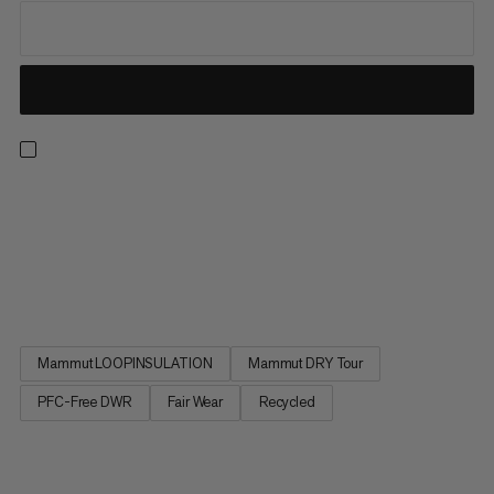
Un alleato versatile sui sentieri, questa giacca 3-in-1 combina un
guscio rigido impermeabile Mammut DRY a 2,5 strati con una
giacca isolante leggera per una protezione completa dalle
intemperie e la massima adattabilità. Dotata di due tasche,
aperture di ventilazione sotto le ascelle e un cappuccio...
Mammut LOOPINSULATION
Mammut DRY Tour
PFC-Free DWR
Fair Wear
Recycled