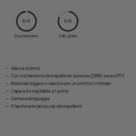
6/6
5/6
Escursionismo
Tutti i giorni.
Giacca esterna
Con trattamento idrorepellente durevole (DWR) senza PFC
Materiale leggero e elastico per un comfort ottimale
Cappuccio regolabile a 1 punto
Cerniera antipioggia
2 tasche laterali con zip idrorepellenti