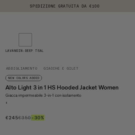
SPEDIZIONE GRATUITA DA €100
LAVANDIN-DEEP TEAL
ABBIGLIAMENTO
GIACCHE E GILET
NEW COLORS ADDED
Alto Light 3 in 1 HS Hooded Jacket Women
Giacca impermeabile 3-in-1 con isolamento
+
€245
€245
€350
€350
–30%
30%