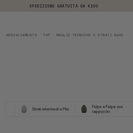
SPEDIZIONE GRATUITA DA €100
ABBIGLIAMENTO
TOP
MAGLIE TECNICHE E STRATI BASE
A
Felpe e Felpe con
Strati intermedi e Pile
cappuccio