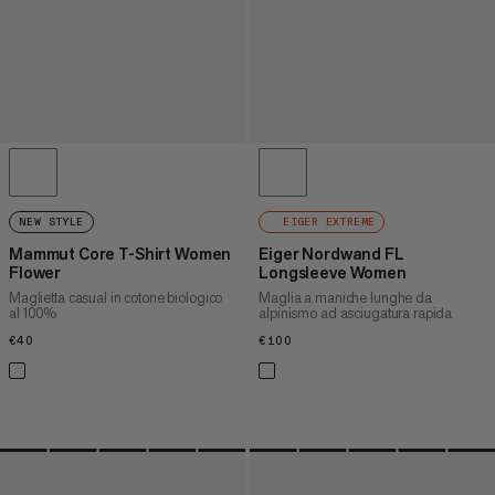
NEW STYLE
EIGER EXTREME
Mammut Core T-Shirt Women
Eiger Nordwand FL
Flower
Longsleeve Women
Maglietta casual in cotone biologico
Maglia a maniche lunghe da
al 100%
alpinismo ad asciugatura rapida
€40
€40
€100
€100