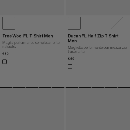
Tree Wool FL T-Shirt Men
Ducan FL Half Zip T-Shirt
Men
Maglia performance completamente
naturale.
Maglietta performante con mezza zip
traspirante.
€80
€80
€60
€60