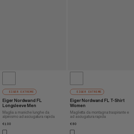
EIGER EXTREME
EIGER EXTREME
Eiger Nordwand FL
Eiger Nordwand FL T-Shirt
Longsleeve Men
Women
Maglia a maniche lunghe da
Maglietta da montagna traspirante e
alpinismo ad asciugatura rapida
ad asciugatura rapida
€100
€100
€80
€80