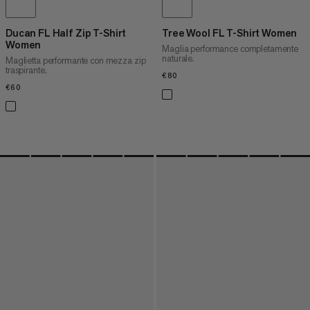
Ducan FL Half Zip T-Shirt
Tree Wool FL T-Shirt Women
Women
Maglia performance completamente
naturale.
Maglietta performante con mezza zip
traspirante.
€80
€80
€60
€60