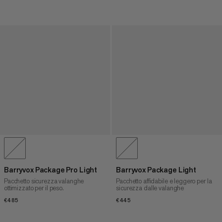
Barryvox Package Pro Light
Barryvox Package Light
Pacchetto sicurezza valanghe
Pacchetto affidabile e leggero per la
ottimizzato per il peso.
sicurezza dalle valanghe
€485
€485
€445
€445