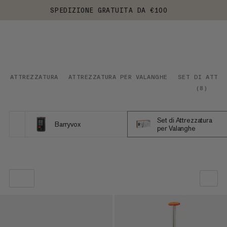
SPEDIZIONE GRATUITA DA €100
ATTREZZATURA
ATTREZZATURA PER VALANGHE
SET DI ATTRE
(
8
)
Set di Attrezzatura
Barryvox
per Valanghe
LA NOSTRA RACCOMANDAZIONE
PREZZO BASSO AD ALTO