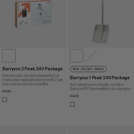
PREZZO ALTO A BASSO
COSA C'È DI NUOVO
VALUTAZIONE
Barryvox 2 Peak 240 Package
NEW COLORS ADDED
Set con pala, sonda e dispositivo di
Barryvox 1 Peak 240 Package
ricerca per valanghe Barryvox® 2 per
una ricerca veloce e assistita
Set comprensivo di pala, sonda e
Barryvox® 1 trasmettitore di valanghe
€490
€490
€435
€435