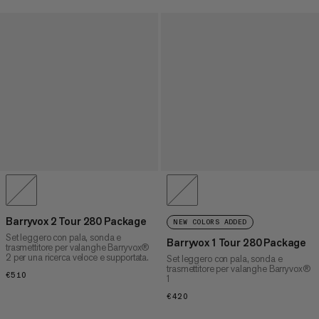
Barryvox 2 Tour 280 Package
NEW COLORS ADDED
Set leggero con pala, sonda e
Barryvox 1 Tour 280 Package
trasmettitore per valanghe Barryvox®
2 per una ricerca veloce e supportata.
Set leggero con pala, sonda e
trasmettitore per valanghe Barryvox®
€510
€510
1
€420
€420