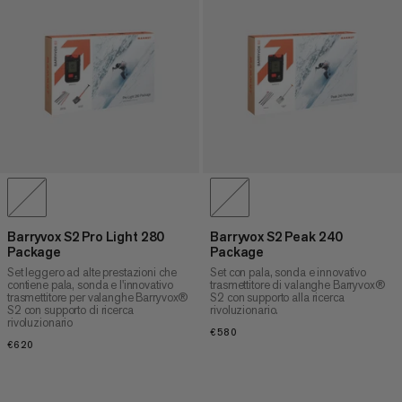
Barryvox S2 Pro Light 280
Barryvox S2 Peak 240
Package
Package
Set leggero ad alte prestazioni che
Set con pala, sonda e innovativo
contiene pala, sonda e l'innovativo
trasmettitore di valanghe Barryvox®
trasmettitore per valanghe Barryvox®
S2 con supporto alla ricerca
S2 con supporto di ricerca
rivoluzionario.
rivoluzionario
€580
€580
€620
€620