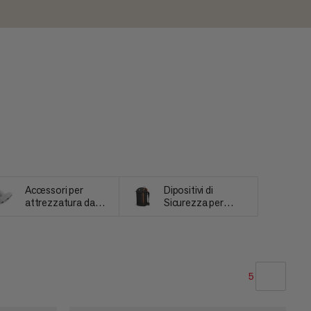
Accessori per
Dipositivi di
attrezzatura da
Sicurezza per
valanga
Valanghe
5
LA NOSTRA RACCOMANDAZIONE