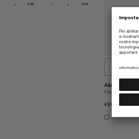
g
g
Alugator Pro 
Pala da valanga 
€90
€90