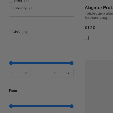
skiing
(
4
)
Alugator Pro 
skitouring
(
4
)
Pala leggera alt
funzione zappa
€120
€120
UIAA
(
5
)
€
€
Peso