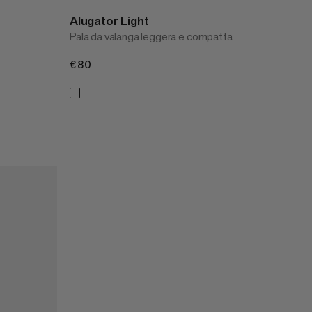
Alugator Light
Pala da valanga leggera e compatta
€80
€80