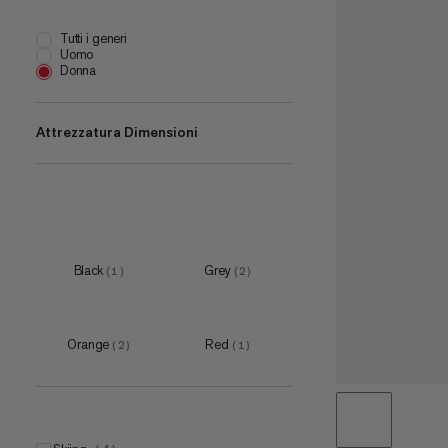
Tutti i generi
Uomo
Donna
Attrezzatura Dimensioni
one size
(
5
)
Black
Grey
(
1
)
(
2
)
Orange
Red
(
2
)
(
1
)