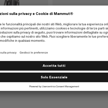
Alugator Ride 3.0
Pala da valanga compatta e robust
€70
€70
Light
robusta e performante