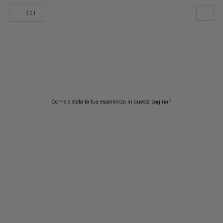
(1)
LA NOSTRA RACCOMANDAZIONE
PREZZO BASSO AD ALTO
PREZZO ALTO A BASSO
COSA C'È DI NUOVO
Come è stata la tua esperienza in questa pagina?
VALUTAZIONE