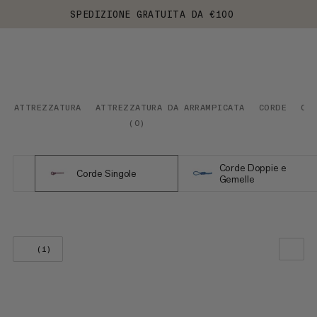
SPEDIZIONE GRATUITA DA €100
ATTREZZATURA
ATTREZZATURA DA ARRAMPICATA
CORDE
CO
(
0
)
Corde Doppie e
Corde Singole
Gemelle
(1)
LA NOSTRA RACCOMANDAZIONE
PREZZO BASSO AD ALTO