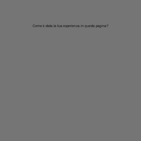
PREZZO ALTO A BASSO
COSA C'È DI NUOVO
Come è stata la tua esperienza in questa pagina?
VALUTAZIONE