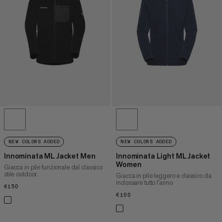
PREZZO ALTO A BASSO
COSA C'È DI NUOVO
VALUTAZIONE
NEW COLORS ADDED
NEW COLORS ADDED
Innominata ML Jacket Men
Innominata Light ML Jacket
Women
Giacca in pile funzionale dal classico
stile outdoor.
Giacca in pile leggero e classico da
indossare tutto l'anno
€150
€150
€100
€100