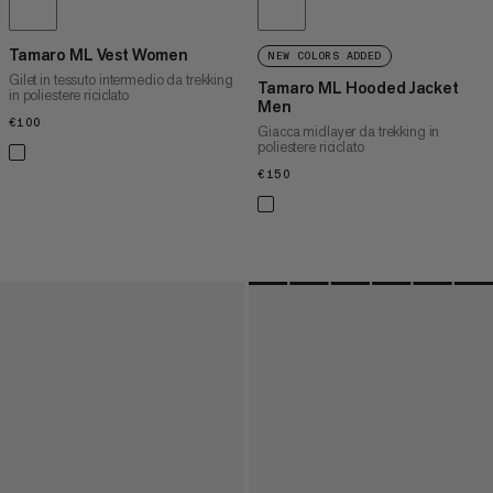
Tamaro ML Vest Women
NEW COLORS ADDED
Gilet in tessuto intermedio da trekking
Tamaro ML Hooded Jacket
in poliestere riciclato
Men
€100
€100
Giacca midlayer da trekking in
poliestere riciclato
€150
€150