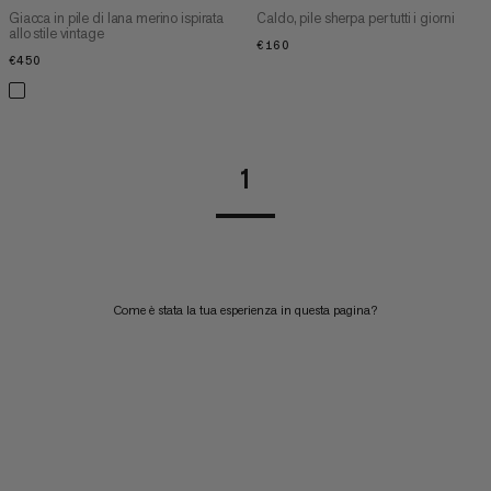
Giacca in pile di lana merino ispirata
Caldo, pile sherpa per tutti i giorni
allo stile vintage
€160
€160
€450
€450
1
Come è stata la tua esperienza in questa pagina?