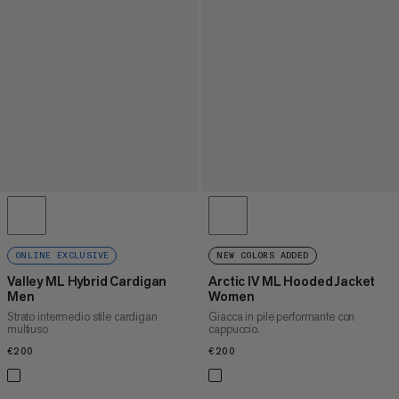
ONLINE EXCLUSIVE
NEW COLORS ADDED
Valley ML Hybrid Cardigan
Arctic IV ML Hooded Jacket
Men
Women
Strato intermedio stile cardigan
Giacca in pile performante con
multiuso
cappuccio.
€200
€200
€200
€200