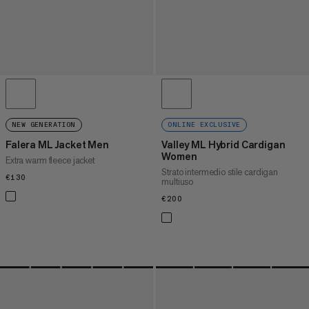
NEW GENERATION
ONLINE EXCLUSIVE
Falera ML Jacket Men
Valley ML Hybrid Cardigan
Women
Extra warm fleece jacket
Strato intermedio stile cardigan
€130
€130
multiuso
€200
€200