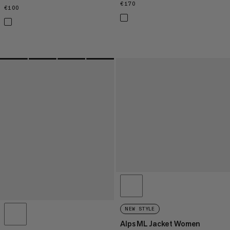
€170
€170
€100
€100
NEW STYLE
Alps ML Jacket Women