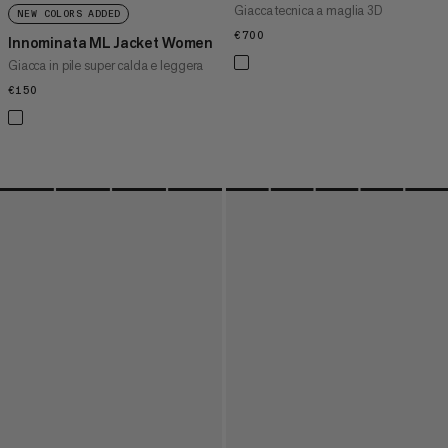
Giacca tecnica a maglia 3D
NEW COLORS ADDED
€700
€700
Innominata ML Jacket Women
Giacca in pile super calda e leggera
€150
€150