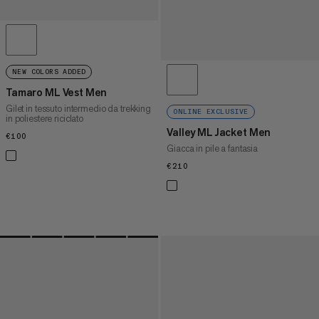
NEW COLORS ADDED
Tamaro ML Vest Men
Gilet in tessuto intermedio da trekking
ONLINE EXCLUSIVE
in poliestere riciclato
Valley ML Jacket Men
€100
€100
Giacca in pile a fantasia
€210
€210