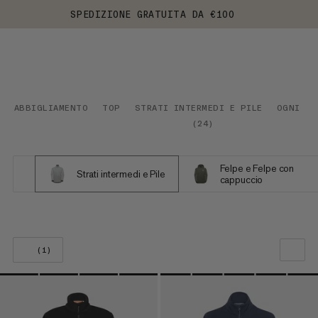
SPEDIZIONE GRATUITA DA €100
ABBIGLIAMENTO
TOP
STRATI INTERMEDI E PILE
OGNI GI
(
24
)
Felpe e Felpe con
Strati intermedi e Pile
cappuccio
(1)
LA NOSTRA RACCOMANDAZIONE
PREZZO BASSO AD ALTO