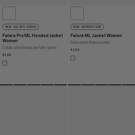
NEW COLORS ADDED
NEW GENERATION
Falera Pro ML Hooded Jacket
Falera ML Jacket Women
Women
Extra warm fleece jacket
Caldo, pile sherpa per tutti i giorni
€130
€130
€160
€160