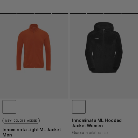
Innominata ML Hooded
NEW COLORS ADDED
Jacket Women
Innominata Light ML Jacket
Giacca in pile tecnico
Men