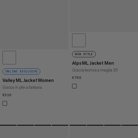
NEW STYLE
Alps ML Jacket Men
Giacca tecnica a maglia 3D
ONLINE EXCLUSIVE
€700
€700
Valley ML Jacket Women
Giacca in pile a fantasia
€210
€210