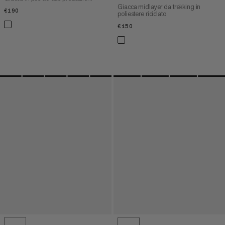
Giacca midlayer da trekking in
€190
€190
poliestere riciclato
€150
€150