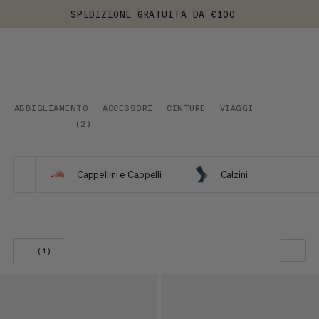
SPEDIZIONE GRATUITA DA €100
ABBIGLIAMENTO
ACCESSORI
CINTURE
VIAGGI
(
2
)
Cappellini e Cappelli
Calzini
(1)
LA NOSTRA RACCOMANDAZIONE
PREZZO BASSO AD ALTO