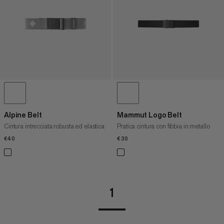
PREZZO ALTO A BASSO
COSA C'È DI NUOVO
VALUTAZIONE
Alpine Belt
Mammut Logo Belt
Cintura intrecciata robusta ed elastica
Pratica cintura con fibbia in metallo
€40
€40
€30
€30
1