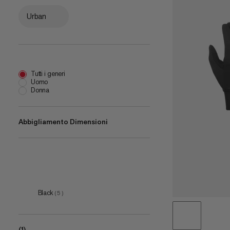
Urban
Tutti i generi
Uomo
Donna
Abbigliamento Dimensioni
5
(
5
)
6
(
5
)
7
(
5
)
Black
(
5
)
8
(
5
)
9
(
5
)
(1)