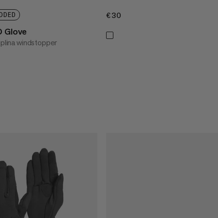
€30
€30
DDED
O Glove
iplina windstopper