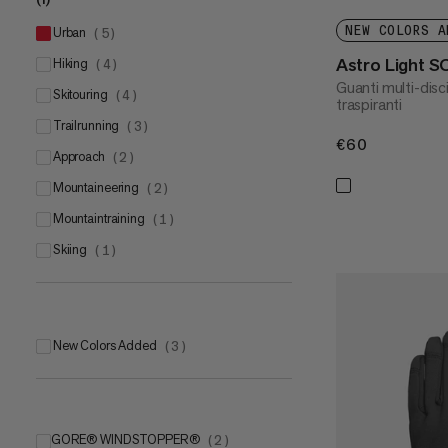
10
(
5
)
NEW COLORS A
urban
(
5
)
11
(
5
)
Astro Light S
hiking
(
4
)
12
(
5
)
Guanti multi-disc
skitouring
(
4
)
traspiranti
trailrunning
(
3
)
€60
€60
approach
(
2
)
mountaineering
(
2
)
mountaintraining
(
1
)
skiing
(
1
)
New Colors Added
(
3
)
GORE® WINDSTOPPER®
(
2
)