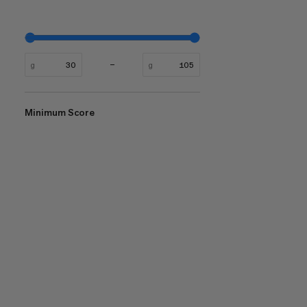
g
g
Minimum Score