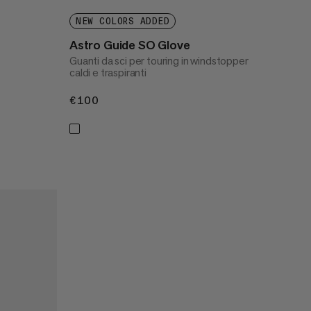
NEW COLORS ADDED
Astro Guide SO Glove
Guanti da sci per touring in windstopper
caldi e traspiranti
€100
€100