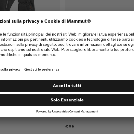
ove
NEW COLORS ADDED
satile
Passion Glove
Guanti di lana idrorepellente con fo
pile
€65
€65