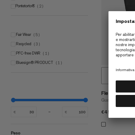
Pontetorto®
(
2
)
Pontetorto® Tecnostretch
(
1
)
Pontetorto® Tecnowool
(
1
)
Fair Wear
(
5
)
Recycled
(
3
)
PFC-free DWR
(
1
)
bluesign® PRODUCT
(
1
)
Fleece Pro Gl
Guanto in pile ver
€45
€45
€
€
Peso