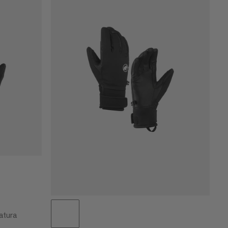
PREZZO BASSO AD ALTO
PREZZO ALTO A BASSO
COSA C'È DI NUOVO
VALUTAZIONE
atura