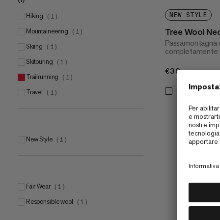
NEW STYLE
hiking
(
1
)
Tree Wool Nec
mountaineering
(
1
)
Passamontagna c
skiing
(
1
)
completamente n
skitouring
(
1
)
€30
€30
trailrunning
(
1
)
travel
(
1
)
New Style
(
1
)
Fair Wear
(
1
)
Responsible wool
(
1
)