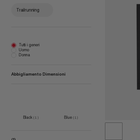
Trailrunning
Tutti i generi
Uomo
Donna
Abbigliamento Dimensioni
one size
(
1
)
Black
Blue
(
1
)
(
1
)
(1)