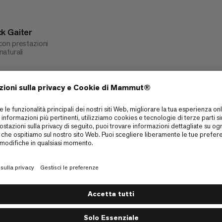
k Gaiter
on prestazioni
aturali
1
Come è stata la tua esperienza in q