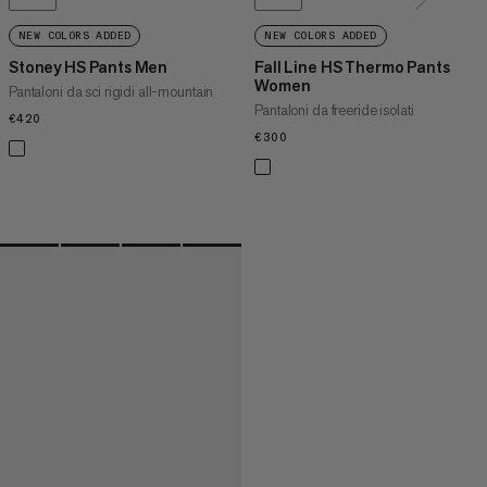
NEW COLORS ADDED
NEW COLORS ADDED
Stoney HS Pants Men
Fall Line HS Thermo Pants
Women
Pantaloni da sci rigidi all-mountain
Pantaloni da freeride isolati
€420
€420
€300
€300