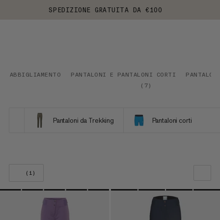
SPEDIZIONE GRATUITA DA €100
ABBIGLIAMENTO
PANTALONI E PANTALONI CORTI
PANTALON
(
7
)
Pantaloni da Trekking
Pantaloni corti
(1)
LA NOSTRA RACCOMANDAZIONE
PREZZO BASSO AD ALTO