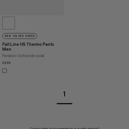
NEW COLORS ADDED
Fall Line HS Thermo Pants
Men
Pantaloni da freeride isolati
€300
€300
1
Come è stata la tua esperienza in questa pagina?