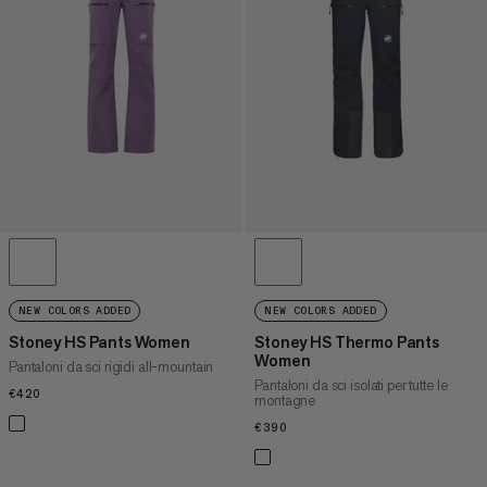
PREZZO ALTO A BASSO
COSA C'È DI NUOVO
VALUTAZIONE
NEW COLORS ADDED
NEW COLORS ADDED
Stoney HS Pants Women
Stoney HS Thermo Pants
Women
Pantaloni da sci rigidi all-mountain
Pantaloni da sci isolati per tutte le
€420
€420
montagne
€390
€390