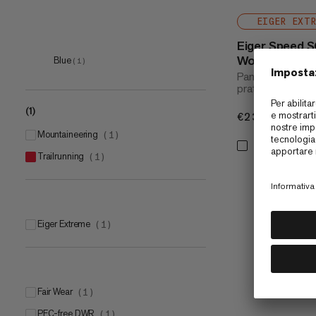
EIGER EXT
Eiger Speed S
Women
Blue
(
1
)
Pantaloni softshe
pratiche cerniere 
(1)
€230
€230
mountaineering
(
1
)
trailrunning
(
1
)
Eiger Extreme
(
1
)
Fair Wear
(
1
)
PFC-free DWR
(
1
)