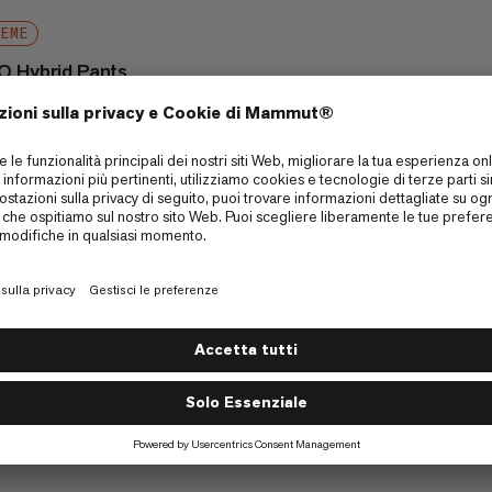
REME
O Hybrid Pants
ll resistente al vento con
laterali
1