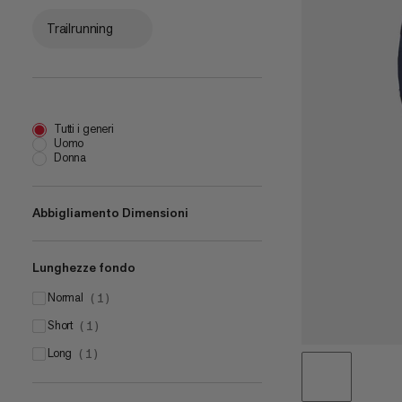
Trailrunning
Tutti i generi
Uomo
Donna
Abbigliamento Dimensioni
Lunghezze fondo
UK 10
(
1
)
UK 12
normal
(
1
)
(
1
)
short
(
1
)
long
(
1
)