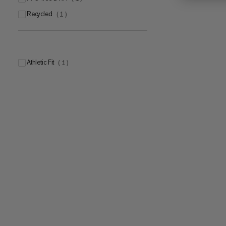
Recycled
(
1
)
Athletic Fit
(
1
)