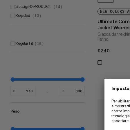
bluesign® PRODUCT
(
14
)
NEW COLORS A
Recycled
(
13
)
Ultimate Com
Jacket Wome
Giacca da trekkin
l'anno.
Regular Fit
(
16
)
€240
€240
€
€
Peso