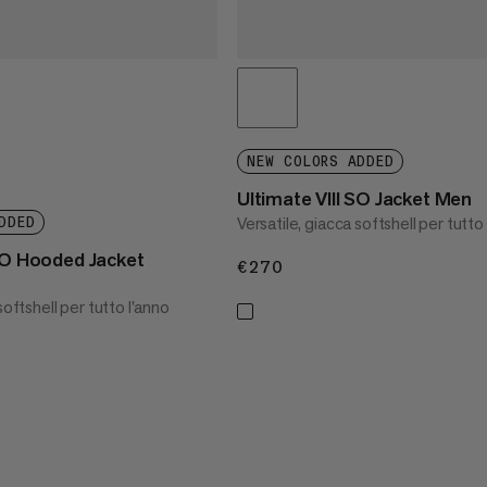
NEW COLORS ADDED
Ultimate VIII SO Jacket Men
Versatile, giacca softshell per tutto
DDED
 SO Hooded Jacket
€270
€270
softshell per tutto l'anno