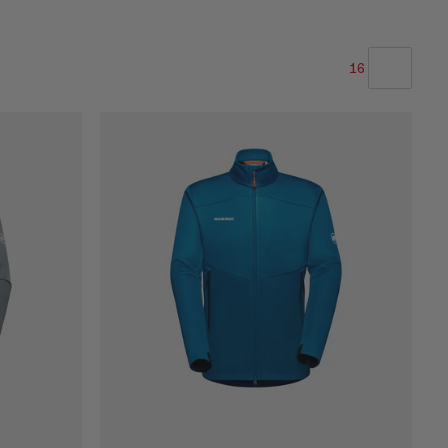
16
LA NOSTRA RACCOMANDAZIONE
PREZZO BASSO AD ALTO
PREZZO ALTO A BASSO
COSA C'È DI NUOVO
VALUTAZIONE