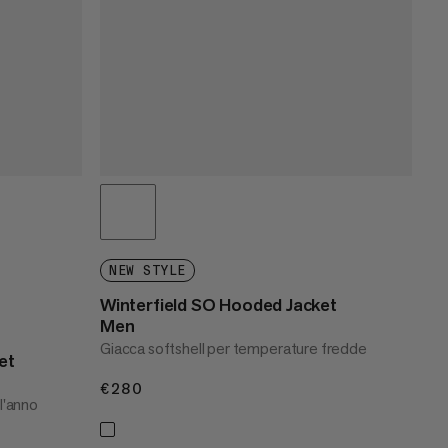
NEW STYLE
Winterfield SO Hooded Jacket
Men
Giacca softshell per temperature fredde
et
€280
€280
 l'anno