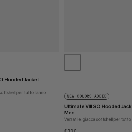
 SO Hooded Jacket
softshell per tutto l'anno
NEW COLORS ADDED
Ultimate VIII SO Hooded Jack
Men
Versatile, giacca softshell per tutto
€300
€300