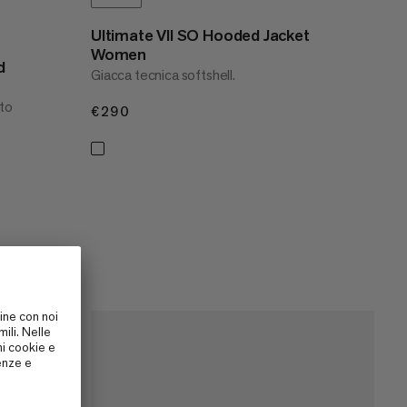
Ultimate VII SO Hooded Jacket
Women
d
Giacca tecnica softshell.
tto
€290
€290