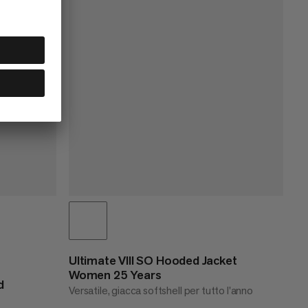
Ultimate VIII SO Hooded Jacket
Women 25 Years
d
Versatile, giacca softshell per tutto l'anno