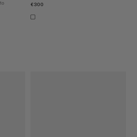
tto
€300
€300