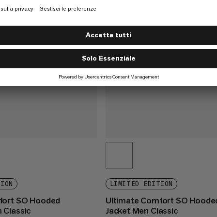
TION
LIMITED EDITION
fort SO Hooded
Ultimate Comfort SO Hoode
 Classic
Jacket Men Classic