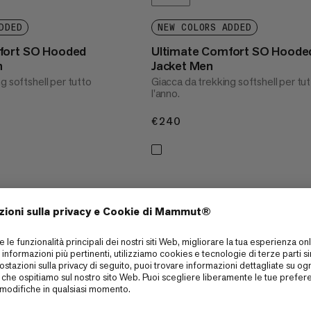
DDED
NEW COLORS ADDED
fort SO Hooded
Ultimate Comfort SO Hoode
n
Jacket Men
g softshell per tutto
Giacca da trekking softshell per tu
l'anno.
€240
€240