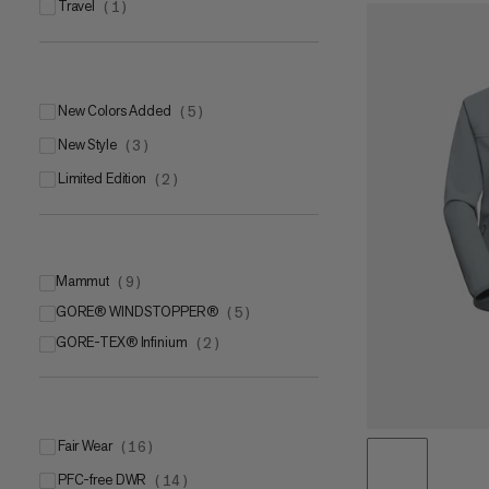
travel
(
1
)
New Colors Added
(
5
)
New Style
(
3
)
Limited Edition
(
2
)
Mammut
(
9
)
GORE® WINDSTOPPER®
Mammut FLEXGUARD Protect
(
5
)
(
7
)
GORE-TEX® Infinium
Mammut SOFtechTM
(
2
)
(
2
)
Fair Wear
(
16
)
PFC-free DWR
(
14
)