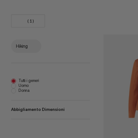
(1)
Hiking
Tutti i generi
Uomo
Donna
Abbigliamento Dimensioni
XS
(
6
)