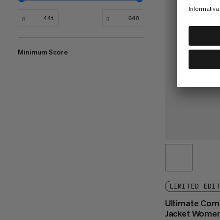
g
g
Minimum Score
LIMITED EDI
Ultimate Com
Jacket Women