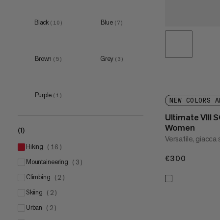
S
(
12
)
M
(
12
)
Black
Blue
(
10
)
(
7
)
L
(
12
)
XL
(
11
)
Brown
Grey
(
5
)
(
3
)
XXL
(
8
)
3XL
(
4
)
4XL
(
1
)
Purple
(
1
)
NEW COLORS A
Ultimate VIII
Women
(1)
Versatile, giacca 
hiking
(
16
)
€300
€300
mountaineering
(
3
)
climbing
(
2
)
skiing
(
2
)
urban
(
2
)