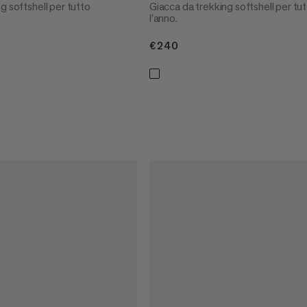
g softshell per tutto
Giacca da trekking softshell per tu
l'anno.
€240
€240