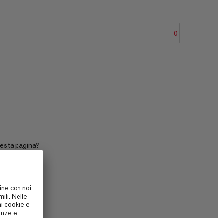
0
LA NOSTRA RACCOMANDAZIONE
PREZZO BASSO AD ALTO
PREZZO ALTO A BASSO
COSA C'È DI NUOVO
VALUTAZIONE
uesta pagina?