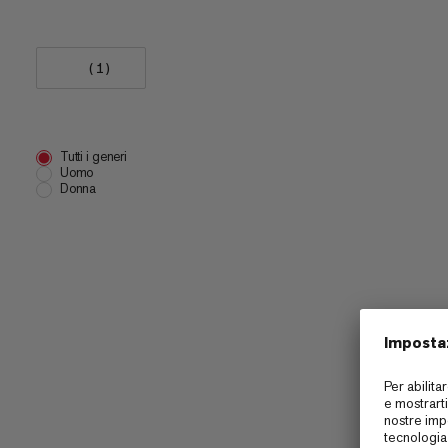
(1)
Tutti i generi
Uomo
Donna