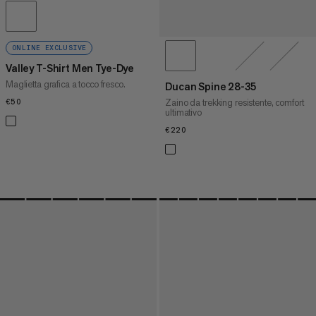
ONLINE EXCLUSIVE
Valley T-Shirt Men Tye-Dye
Maglietta grafica a tocco fresco.
Ducan Spine 28-35
Zaino da trekking resistente, comfort
€50
€50
ultimativo
€220
€220