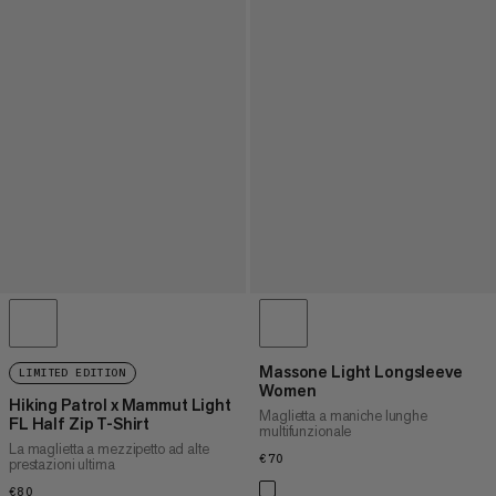
Massone Light Longsleeve
LIMITED EDITION
Women
Hiking Patrol x Mammut Light
Maglietta a maniche lunghe
FL Half Zip T-Shirt
multifunzionale
La maglietta a mezzipetto ad alte
€70
€70
prestazioni ultima
€80
€80