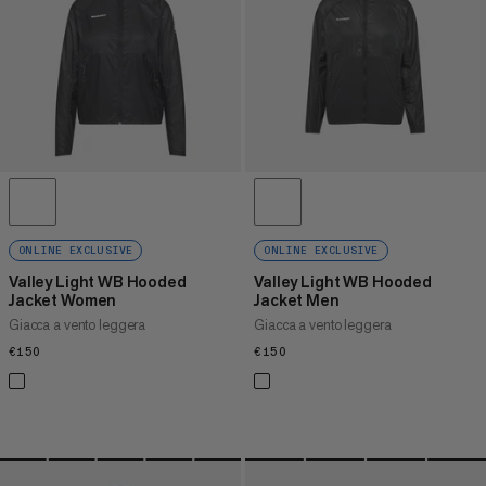
PREZZO ALTO A BASSO
COSA C'È DI NUOVO
VALUTAZIONE
ONLINE EXCLUSIVE
ONLINE EXCLUSIVE
Valley Light WB Hooded
Valley Light WB Hooded
Jacket Women
Jacket Men
Giacca a vento leggera
Giacca a vento leggera
€150
€150
€150
€150