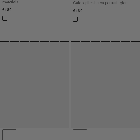
materials
Caldo, pile sherpa per tutti i giorni
€180
€180
€160
€160