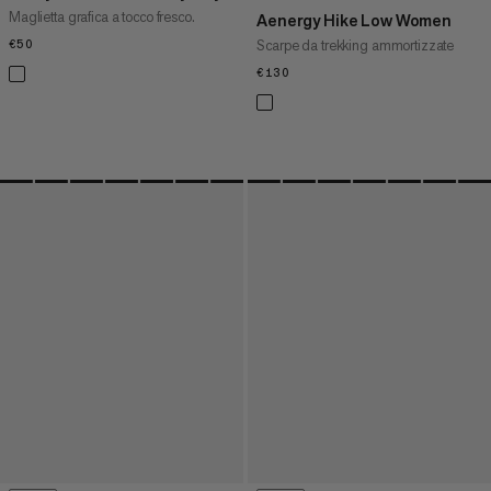
Maglietta grafica a tocco fresco.
Aenergy Hike Low Women
Scarpe da trekking ammortizzate
€50
€50
€130
€130