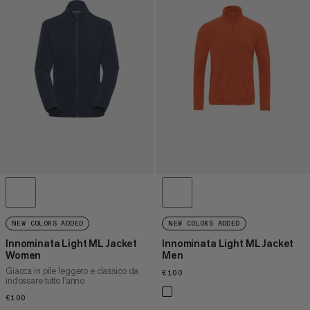
NEW COLORS ADDED
NEW COLORS ADDED
Innominata Light ML Jacket
Innominata Light ML Jacket
Women
Men
Giacca in pile leggero e classico da
€100
€100
indossare tutto l'anno
€100
€100