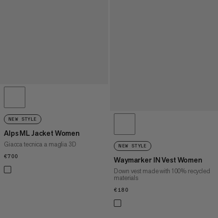
NEW STYLE
Alps ML Jacket Women
Giacca tecnica a maglia 3D
NEW STYLE
€700
€700
Waymarker IN Vest Women
Down vest made with 100% recycled
materials
€180
€180