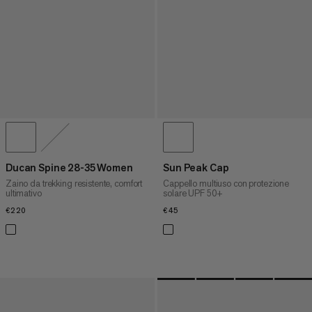
Ducan Spine 28-35 Women
Sun Peak Cap
Zaino da trekking resistente, comfort
Cappello multiuso con protezione
ultimativo
solare UPF 50+
€220
€220
€45
€45