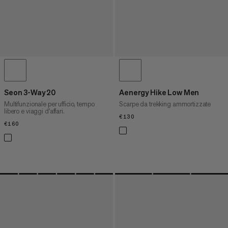
Seon 3-Way 20
Aenergy Hike Low Men
Multifunzionale per ufficio, tempo
Scarpe da trekking ammortizzate
libero e viaggi d'affari.
€130
€130
€160
€160