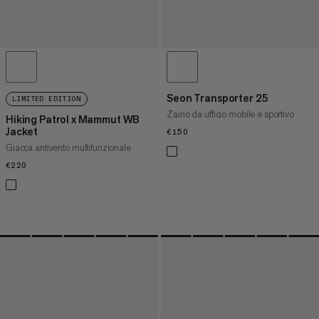
Seon Transporter 25
LIMITED EDITION
Zaino da ufficio mobile e sportivo
Hiking Patrol x Mammut WB
Jacket
€150
€150
Giacca antivento multifunzionale
€220
€220