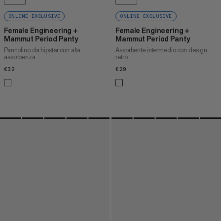
ONLINE EXCLUSIVE
ONLINE EXCLUSIVE
Female Engineering +
Female Engineering +
Mammut Period Panty
Mammut Period Panty
Pannolino da hipster con alta
Assorbente intermedio con design
assorbenza
retrò
€32
€32
€29
€29