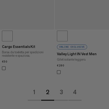
Cargo Essentials Kit
ONLINE EXCLUSIVE
Borsa da toeletta per spedizioni
Valley Light IN Vest Men
resistente e spaziosa.
Gilet isolante leggero.
€50
€50
€280
€280
1
2
3
4