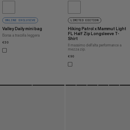
ONLINE EXCLUSIVE
LIMITED EDITION
Valley Daily mini bag
Hiking Patrol x Mammut Light
FL Half Zip Longsleeve T-
Borsa a tracolla leggera
Shirt
€30
€30
Il massimo dell'alta performance a
mezza zip.
€90
€90