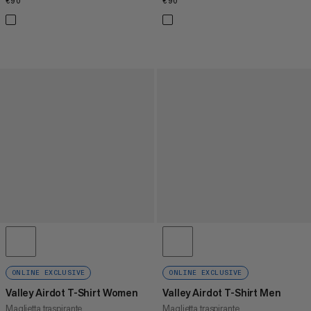
€90
€90
€90
€90
ONLINE EXCLUSIVE
ONLINE EXCLUSIVE
Valley Airdot T-Shirt Women
Valley Airdot T-Shirt Men
Maglietta traspirante
Maglietta traspirante