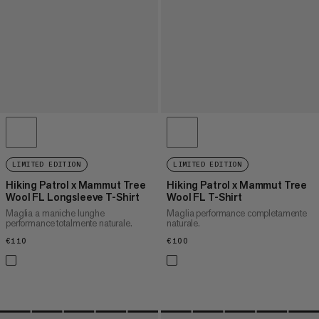
LIMITED EDITION
LIMITED EDITION
Hiking Patrol x Mammut Tree
Hiking Patrol x Mammut Tree
Wool FL Longsleeve T-Shirt
Wool FL T-Shirt
Maglia a maniche lunghe
Maglia performance completamente
performance totalmente naturale.
naturale.
€110
€110
€100
€100