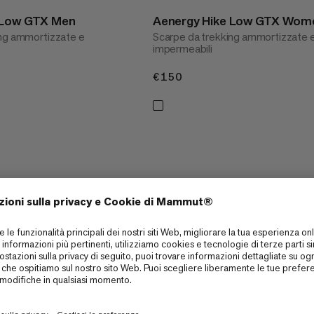
 Low GTX Men
Aenergy Hike Low GTX Wom
ing ammortizzate e
Scarpe da trekking ammortizzate 
impermeabili
€150
€150