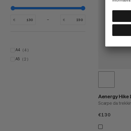
€
€
A4
(
4
)
A5
(
2
)
Aenergy Hike
Scarpe da trekk
€130
€130