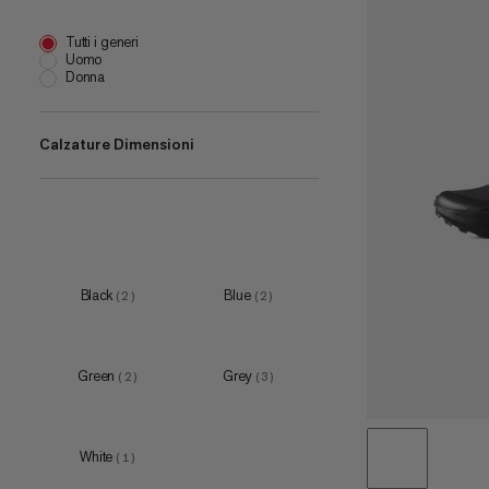
Tutti i generi
Uomo
Donna
Calzature Dimensioni
EU 36
(
2
)
EU 36 2/3
(
3
)
EU 37 1/3
(
3
)
EU 38
(
2
)
Black
Blue
(
2
)
(
2
)
EU 38 2/3
(
3
)
Green
Grey
(
2
)
(
3
)
White
(
1
)