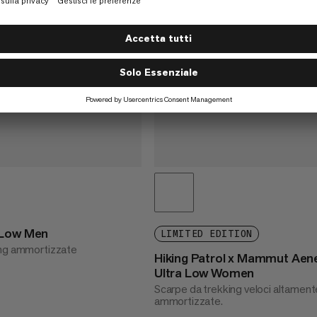
 Low Men
LIMITED EDITION
ing ammortizzate
Hiking Patrol x Mammut Aen
Ultra Low Women
Scarpe da trekking veloci altament
ammortizzate.