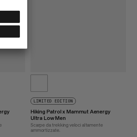
LIMITED EDITION
ergy
Hiking Patrol x Mammut Aenergy
Ultra Low Men
e
Scarpe da trekking veloci altamente
ammortizzate.