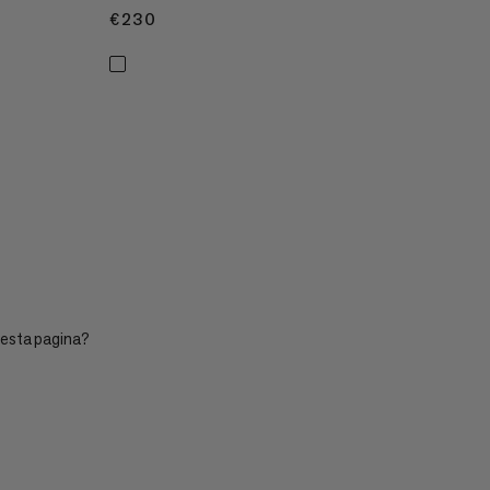
€230
€230
uesta pagina?