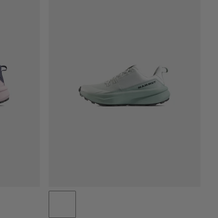
PREZZO BASSO AD ALTO
PREZZO ALTO A BASSO
COSA C'È DI NUOVO
VALUTAZIONE