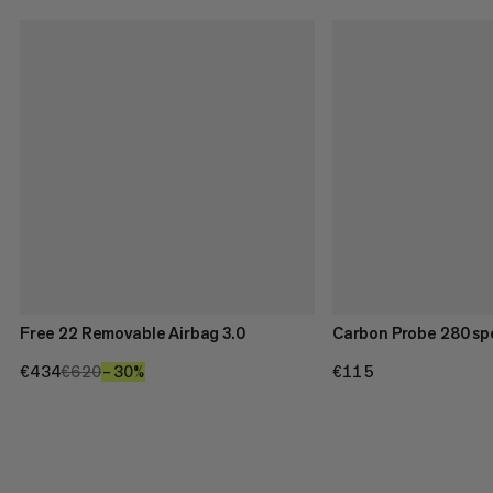
Free 22 Removable Airbag 3.0
Carbon Probe 280 sp
€434
€434
€620
€620
–30%
30%
€115
€115