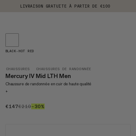
LIVRAISON GRATUITE À PARTIR DE €100
BLACK-HOT RED
CHAUSSURES
CHAUSSURES DE RANDONNÉE
Mercury IV Mid LTH Men
Chaussure de randonnée en cuir de haute qualité
+
€147
€147
€210
€210
–30%
30%