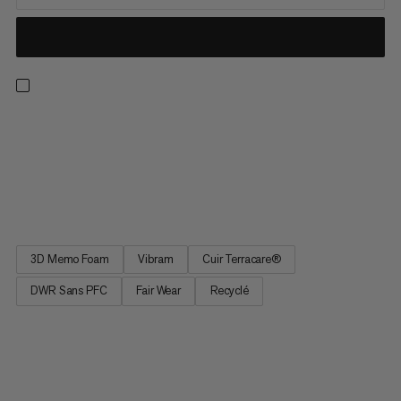
Chaussure de randonnée légère et stable fabriquée dans les
meilleurs matériaux. Idéale pour les randonnées en forêt et
dans les pâturages ainsi qu’en moyenne montagne. La nouvelle
version de notre best-seller possède une semelle Vibram
flexible et adhérente garantissant des appuis optimaux. La...
3D Memo Foam
Vibram
Cuir Terracare®
DWR Sans PFC
Fair Wear
Recyclé