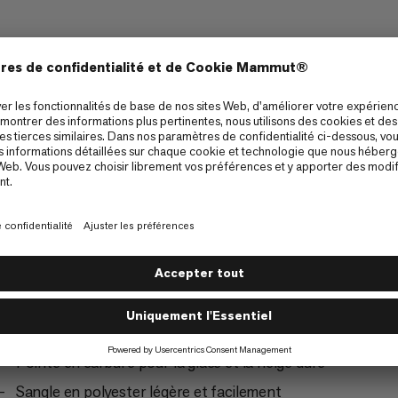
g
Système de verrouillage Easy Adjust à 2 points
Pointe en carbure pour la glace et la neige dure
Sangle en polyester légère et facilement