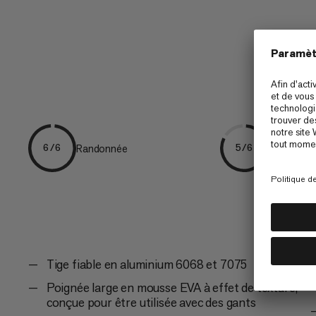
solidité. Le...
Randonnée
Ski Tourin
6/6
5/6
Tige fiable en aluminium 6068 et 7075
Poignée large en mousse EVA à effet de texture,
conçue pour être utilisée avec des gants