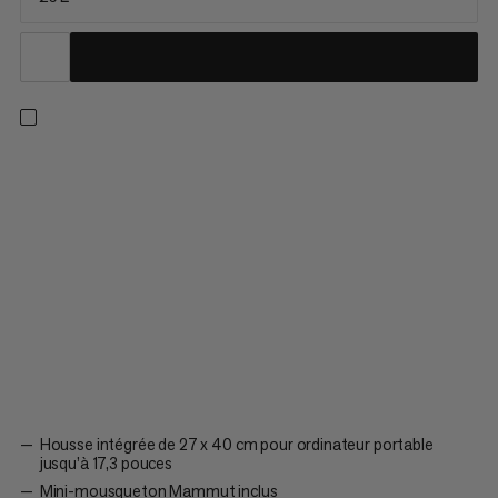
Notre sac à dos haut de gamme créé hommage aux origines
de Mammut, conçu pour le quotidien. Le Mammut Daypack 25
possède une grande boucle et arbore un design linéaire, avec
l’année de la fondation Mammut estampée au dos et une
doublure intérieure avec imprimé montagne. Clin d’œil à
l’escalade : le...
Housse intégrée de 27 x 40 cm pour ordinateur portable
jusqu’à 17,3 pouces
Mini-mousqueton Mammut inclus