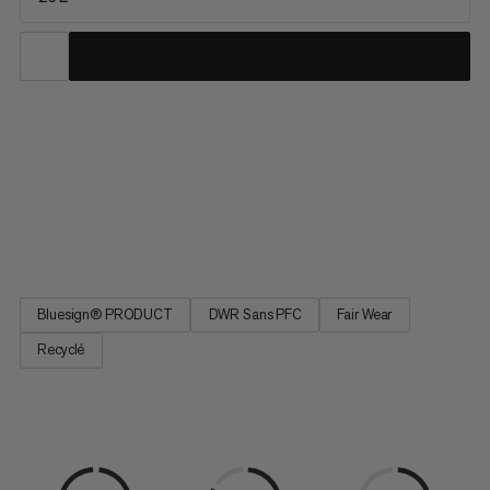
Tu aimes aussi bien les randonnées décontractées que les
excursions exigeantes. Le Lithium 25 aussi. Principalement
fabriqué à partir de matériaux recyclés, il bénéficie d’une
imprégnation déperlante durable sans PFC. Le rembourrage
extrêmement léger et respirant aux épaules assure un
confort...
Bluesign® PRODUCT
DWR Sans PFC
Fair Wear
Recyclé