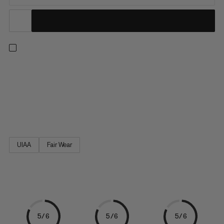
Le Magic Sling 12.0 est fabriqué selon un procédé totalement
novateur dans lequel une âme Dyneema® enroulée est
intégrée dans une gaine résistante à l’abrasion. Résultat : un
anneau de sangle hyper robuste, sans couture qui supporte la
charge. Grâce à sa conception spéciale, le Magic Sling 12.0...
UIAA
Fair Wear
5/6
5/6
5/6