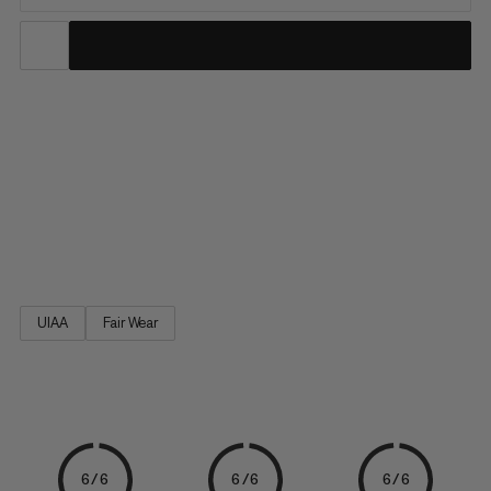
Depuis de nombreuses années, le Mammut Contact Sling s’est
incontestablement imposé sur les montagnes et les parois
rocheuses du monde entier comme un anneau de sangle
universel ultraléger. La sangle très résistante se combine au
procédé de couture Contact exclusif pour garantir une
manipulation très aisée de ce modèle haut de gamme, même
au niveau des coutures.
UIAA
Fair Wear
6/6
6/6
6/6