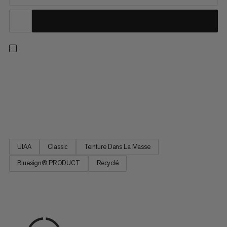
Une corde à simple polyvalente pour toutes les ascensions, de
l’escalade sportive à l’escalade traditionnelle, en intérieur et à
l’extérieur. Ce modèle classique offre notre meilleure
combinaison de diamètre, de poids et de résistance pour une
excellente maniabilité. De plus, cette corde est...
UIAA
Classic
Teinture Dans La Masse
Bluesign® PRODUCT
Recyclé