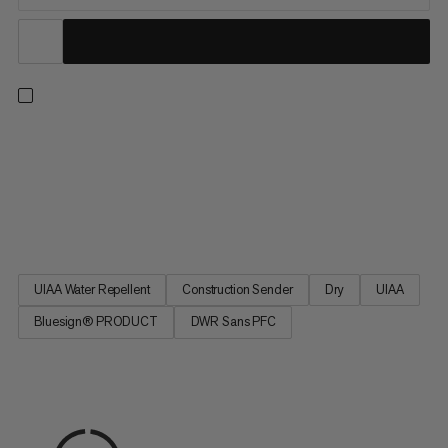
Une corde à simple légère conçue pour l'escalade à vue et
après travail. Cette corde triple norme bénéficie d’un
traitement dry sans PFC qui repousse l'eau et la poussière, pour
une qualité qui dure. Avec sa gaine souple fabriquée à partir de
fils haut de gamme, cette corde de 8,7 mm de diamètre est...
UIAA Water Repellent
Construction Sender
Dry
UIAA
Bluesign® PRODUCT
DWR Sans PFC