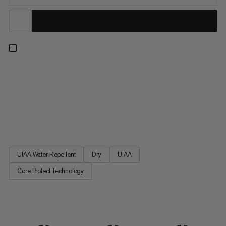
Cette corde à simple révolutionnaire pour l’escalade alpine et
l’alpinisme est nettement plus résistante aux coupures et
répond en même temps à tous les standards d’une corde
d’escalade dynamique. Le nom de la Core Protect Rope est
tout un programme : pour mieux protéger la corde des arêtes...
UIAA Water Repellent
Dry
UIAA
Core Protect Technology