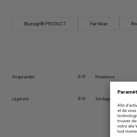
coupe et la...
Bluesign® PRODUCT
Fair Wear
Re
Respirabilité
Résistance
5/6
Légèreté
Séchage rapide
5/6