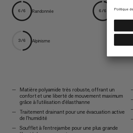
Randonnée
Trekking
6/6
6/6
Alpinisme
3/6
Matière polyamide très robuste, offrant un
confort et une liberté de mouvement maximum
grâce à l’utilisation d’élasthanne
Traitement drainant pour une évacuation active
de l’humidité
Soufflet à l’entrejambe pour une plus grande