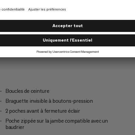
Escalade
3/6
Boucles de ceinture
Braguette invisible à boutons-pression
2 poches avant à fermeture éclair
Poche zippée sur la jambe compatible avec un
baudrier