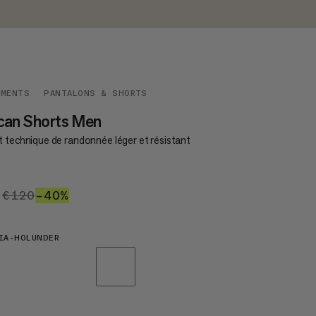
EMENTS
PANTALONS & SHORTS
can Shorts Men
t technique de randonnée léger et résistant
2
€72
€120
€120
–40%
40%
IA-HOLUNDER