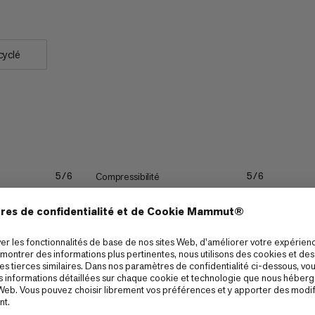
cyclé
Compressibilité
5/6
5/6
Extensibilité
5/6
5/6