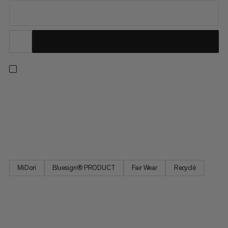
Issu de notre collection de best-sellers, ce pantalon de
randonnée est confortable et pratique, pensé pour la
randonnée. Son tissu quadriextensible est gage de mobilité en
montée et en terrain technique. Affinez l’ajustement avec la
ceinture réglable et gardez l’essentiel sur vous dans les...
MiDori
Bluesign® PRODUCT
Fair Wear
Recyclé