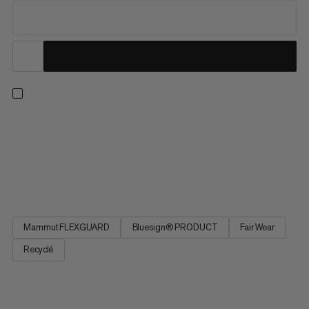
Notre pantalon softshell le plus léger de la collection Eiger
Nordwand. Doté d’un design minimaliste, ce pantalon présente
un poids réduit et une protection maximale pour les ascensions
exigeantes. Son tissu Mammut FLEXGUARD avec 88 % de
fibres recyclées est respirant et quadriextensible, afin...
Mammut FLEXGUARD
Bluesign® PRODUCT
Fair Wear
Recyclé