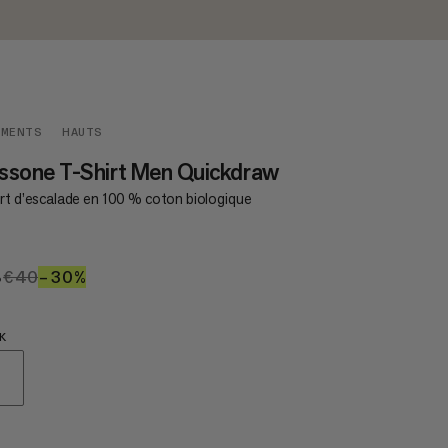
EMENTS
HAUTS
ssone T-Shirt Men Quickdraw
irt d’escalade en 100 % coton biologique
8
€28
€40
€40
–30%
30%
K