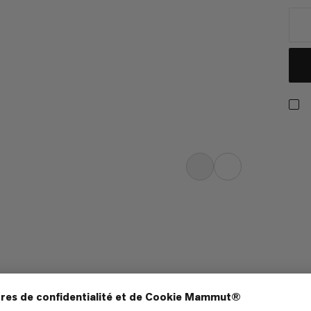
t-shirt respirant, de poids moyen et
ds de qualité. Le visuel
otre héritage en matière d’escalade,
nt de matériel novateur et hautement