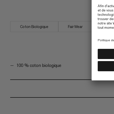
performant. Le Massone T-Shirt Quickd
amateur d’escalade.
Coton Biologique
Fair Wear
100 % coton biologique