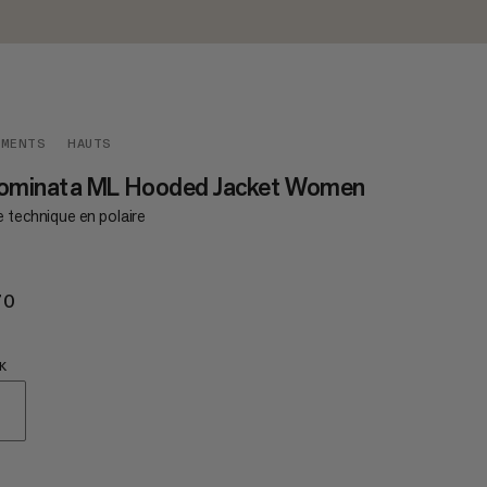
EMENTS
HAUTS
nominata ML Hooded Jacket Women
 technique en polaire
70
€170
K