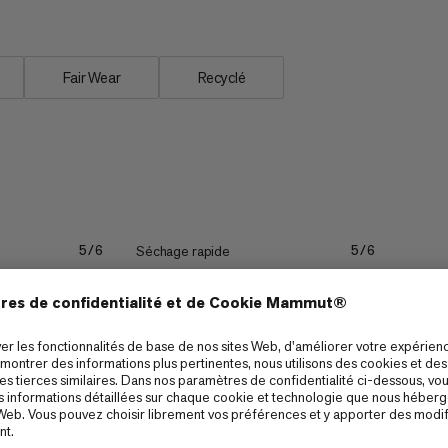
Fair Wear
Recyclé
Séchage rapide
5/6
5/6
Compressibilité
4/6
3/6