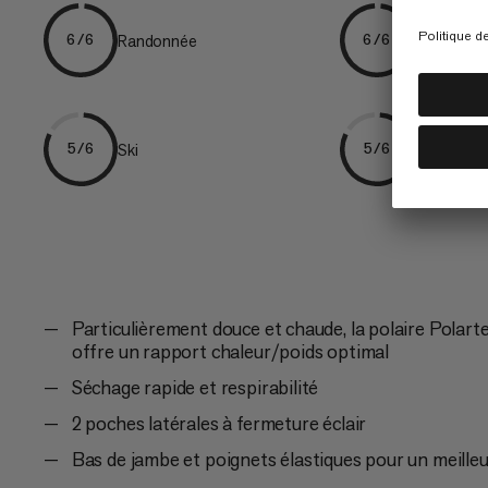
Randonnée
Trekking
6/6
6/6
Ski
Everyday
5/6
5/6
Particulièrement douce et chaude, la polaire Polart
offre un rapport chaleur/poids optimal
Séchage rapide et respirabilité
2 poches latérales à fermeture éclair
Bas de jambe et poignets élastiques pour un meille