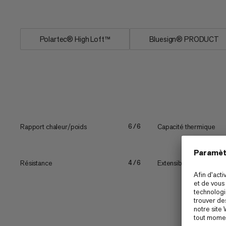
poches...
Polartec® High Loft™
Bluesign® PRODUCT
Rapport chaleur/poids
Capacité thermique
6/6
Résistance
Extensibilité
4/6