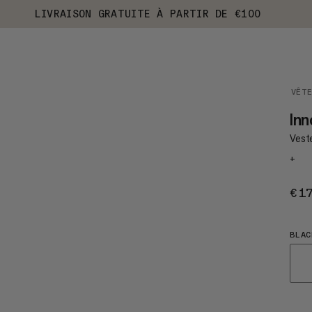
LIVRAISON GRATUITE À PARTIR DE €100
VÊT
In
Veste
+
€1
BLAC