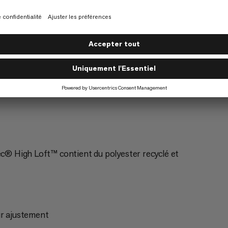
Freeriding
5/6
Alpinisme
4/6
ec® High Loft™ contient du polyester recyclé et
ur ajustement