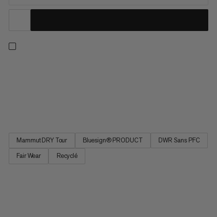
Confortable et légère, cette veste protectrice est faite pour
les randonnées décontractées au printemps ou en été. Le
laminé imperméable Mammut DRY Tour 2 couches offre une
protection fiable contre les intempéries. L’impact écologique
de ce modèle est minimisé grâce au polyester recyclé et au...
Mammut DRY Tour
Bluesign® PRODUCT
DWR Sans PFC
Fair Wear
Recyclé