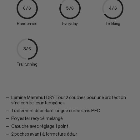
6/6
5/6
4/6
Randonnée
Everyday
Trekking
3/6
Trailrunning
Laminé Mammut DRY Tour 2 couches pour une protection
sûre contre les intempéries
Traitement déperlant longue durée sans PFC
Polyester recyclé mélangé
Capuche avec réglage 1 point
2 poches avant à fermeture éclair