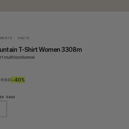
EMENTS
HAUTS
untain T-Shirt Women 3308m
rt multifonctionnel
6
€36
€60
€60
–40%
40%
ER SAGE