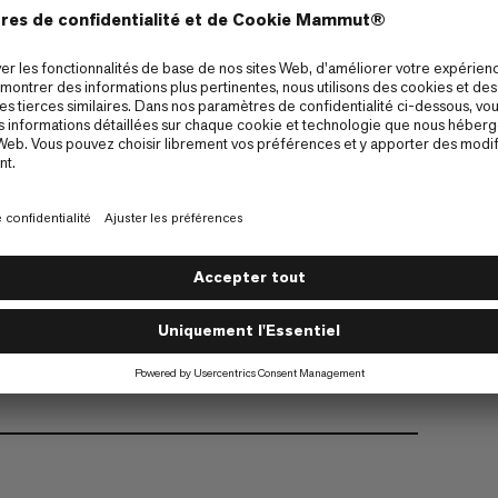
Coton Biologique
Fair Wear
logique
humidité, séchage plus rapide et confort accru,