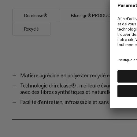
Drirelease®
Bluesign® PRODUCT
Recyclé
Matière agréable en polyester recyclé et coton bio
Technologie drirelease® : meilleure évacuation de l’
avec des fibres synthétiques et naturelles
Facilité d’entretien, infroissable et sans repassage