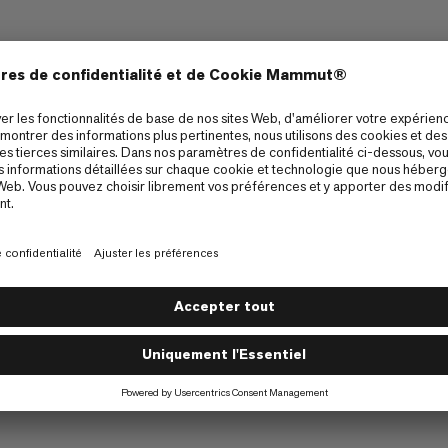
 sur Instagram
lden Giveaway
 Series Giveaway