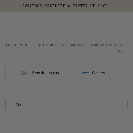
LIVRAISON GRATUITE À PARTIR DE €100
ÉQUIPEMENT
ÉQUIPEMENT D'ESCALADE
ACCESSOIRES D'ESCA
(
0
)
Sets de dégaines
Cordes
(1)
NOTRE SELECTION
PRIX CROISSANT