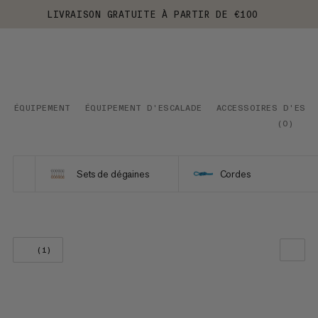
LIVRAISON GRATUITE À PARTIR DE €100
ÉQUIPEMENT
ÉQUIPEMENT D'ESCALADE
ACCESSOIRES D'ESCA
(
0
)
Sets de dégaines
Cordes
(1)
NOTRE SELECTION
PRIX CROISSANT