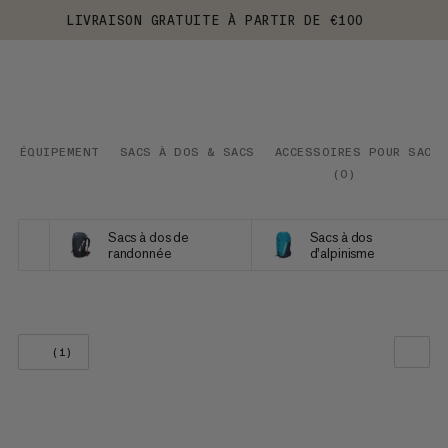
LIVRAISON GRATUITE À PARTIR DE €100
ÉQUIPEMENT
SACS À DOS & SACS
ACCESSOIRES POUR SACS
(
0
)
Sacs à dos de
Sacs à dos
randonnée
d'alpinisme
(1)
NOTRE SELECTION
PRIX CROISSANT