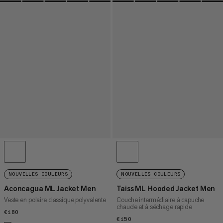
NOUVELLES COULEURS
NOUVELLES COULEURS
Aconcagua ML Jacket Men
Taiss ML Hooded Jacket Men
Veste en polaire classique polyvalente
Couche intermédiaire à capuche
chaude et à séchage rapide
€180
€180
€150
€150