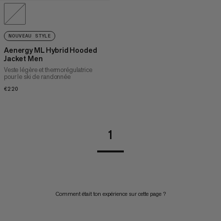
NOUVEAU STYLE
Aenergy ML Hybrid Hooded
Jacket Men
Veste légère et thermorégulatrice
pour le ski de randonnée
€220
€220
1
Comment était ton expérience sur cette page ?