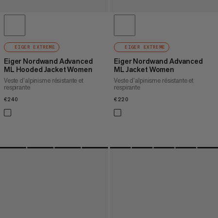
EIGER EXTREME
EIGER EXTREME
Eiger Nordwand Advanced
Eiger Nordwand Advanced
ML Hooded Jacket Women
ML Jacket Women
Veste d’alpinisme résistante et
Veste d’alpinisme résistante et
respirante
respirante
€240
€240
€220
€220