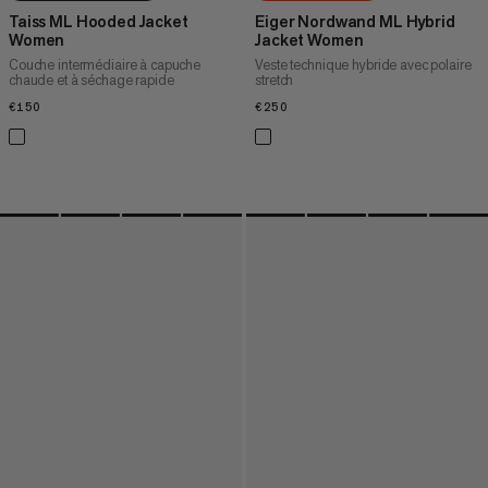
Taiss ML Hooded Jacket
Eiger Nordwand ML Hybrid
Women
Jacket Women
Couche intermédiaire à capuche
Veste technique hybride avec polaire
chaude et à séchage rapide
stretch
€150
€150
€250
€250