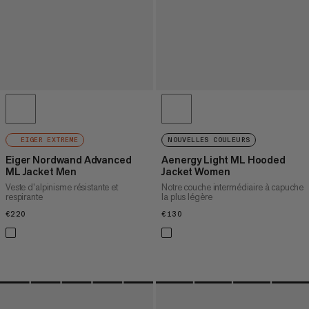
EIGER EXTREME
NOUVELLES COULEURS
Eiger Nordwand Advanced
Aenergy Light ML Hooded
ML Jacket Men
Jacket Women
Veste d’alpinisme résistante et
Notre couche intermédiaire à capuche
respirante
la plus légère
€220
€220
€130
€130