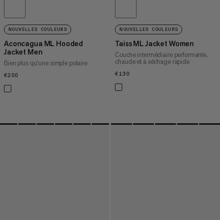
NOUVELLES COULEURS
NOUVELLES COULEURS
Aconcagua ML Hooded
Taiss ML Jacket Women
Jacket Men
Couche intermédiaire performante,
chaude et à séchage rapide
Bien plus qu’une simple polaire
€130
€130
€200
€200