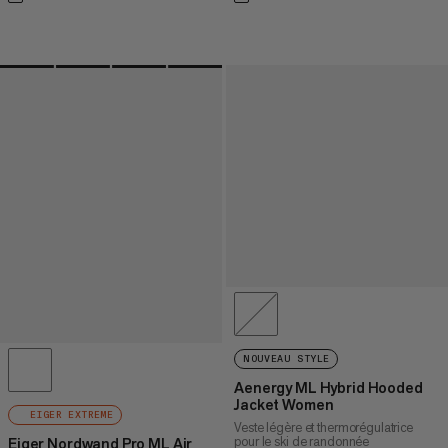
NOUVEAU STYLE
Aenergy ML Hybrid Hooded
Jacket Women
EIGER EXTREME
Veste légère et thermorégulatrice
pour le ski de randonnée
Eiger Nordwand Pro ML Air