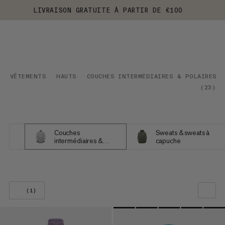
LIVRAISON GRATUITE À PARTIR DE €100
VÊTEMENTS
HAUTS
COUCHES INTERMÉDIAIRES & POLAIRES
(
23
)
Couches
Sweats & sweats à
intermédiaires &
capuche
Polaires
(1)
NOTRE SELECTION