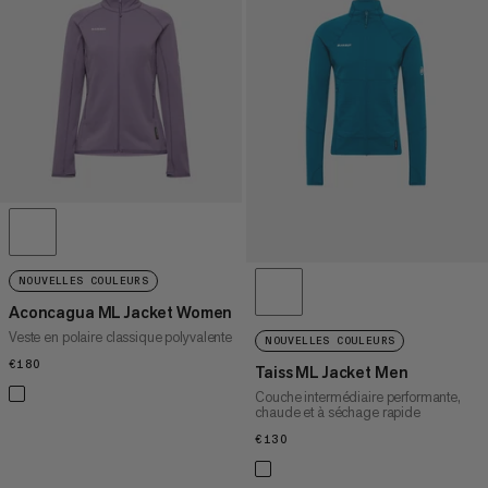
PRIX CROISSANT
PRIX DÉCROISSANT
NOUVEAUTÉS
ÉVALUATION
NOUVELLES COULEURS
Aconcagua ML Jacket Women
Veste en polaire classique polyvalente
NOUVELLES COULEURS
€180
€180
Taiss ML Jacket Men
Couche intermédiaire performante,
chaude et à séchage rapide
€130
€130