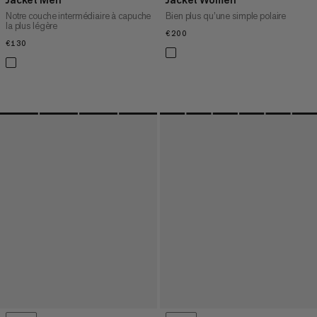
Notre couche intermédiaire à capuche
Bien plus qu’une simple polaire
la plus légère
€200
€200
€130
€130