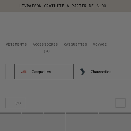
LIVRAISON GRATUITE À PARTIR DE €100
VÊTEMENTS
ACCESSOIRES
CASQUETTES
VOYAGE
(
3
)
Casquettes
Chaussettes
(1)
NOTRE SELECTION
PRIX CROISSANT