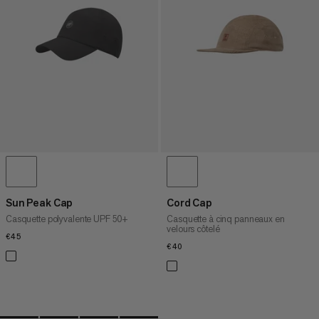
PRIX DÉCROISSANT
NOUVEAUTÉS
ÉVALUATION
Sun Peak Cap
Cord Cap
Casquette polyvalente UPF 50+
Casquette à cinq panneaux en
velours côtelé
€45
€45
€40
€40